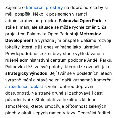
Zájemci o
komerční prostory
na dobré adrese by si
měli pospíšit. Několik posledních v rámci
administrativního projektu
Palmovka Open Park
je
stále k mání, ale situace se může rychle změnit. Za
projektem Palmovka Open Park stojí
Metrostav
Development
a výrazně jím přispěl k dalšímu rozvoji
lokality, která je již dnes vnímána jako lukrativní.
Pravděpodobně se z ní brzy stane vyhledávané a
rušené administrativní centrum podobné Anděl Parku.
Palmovka těží ze své polohy, kterou lze označit jako
strategicky výhodou
. Její tvář se v posledních letech
výrazně mění a stává se zní další významná komerční
a
rezidenční oblast
s velmi dobrou dopravní
dostupností. Na straně druhé si zachovává i část
původní tváře. Stále platí za lokalitu s klidnou
atmosférou, kterou umocňuje přítomnost zelených
ploch v okolí slepých ramen Vltavy. Generální ředitel