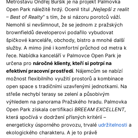
Metrostavu Ondřej Buršík je na projekt Palmovka
Open Park náležitě hrdý. Ocenil titul „
Nejlepší z realit
– Best of Realty
“ s tím, že si názoru porotců váží.
Nemohli si nevšimnout, že se jednom z pražských
brownfieldů developerovi podařilo vybudovat
špičkové kanceláře, obchody, bistro a mnohé další
služby. A mimo jiné i komfortní průchod od metra k
řece. Nabídka kanceláří v Palmovce Open Park je
určena pro
náročné klienty, kteří si potrpí na
efektivní pracovní prostředí
. Nájemcům se nabízí
možnost flexibilního využití prostorů a kombinace
open space s tradičními uzavřenými jednotkami. Na
střeše nechybí terasy se zelení a působivým
výhledem na panorama Pražského hradu. Palmovka
Open Park získala certifikaci
BREEAM EXCELLENT
,
která spočívá v dodržení přísných kritérií –
energeticky úsporného provozu, trvalé
udržitelnosti
a
ekologického charakteru. A je to právě