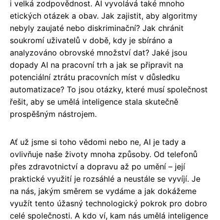
i velká zodpovědnost. AI vyvolává také mnoho
etických otázek a obav. Jak zajistit, aby algoritmy
nebyly zaujaté nebo diskriminační? Jak chránit
soukromí uživatelů v době, kdy je sbíráno a
analyzováno obrovské množství dat? Jaké jsou
dopady AI na pracovní trh a jak se připravit na
potenciální ztrátu pracovních míst v důsledku
automatizace? To jsou otázky, které musí společnost
řešit, aby se umělá inteligence stala skutečně
prospěšným nástrojem.
Ať už jsme si toho vědomi nebo ne, AI je tady a
ovlivňuje naše životy mnoha způsoby. Od telefonů
přes zdravotnictví a dopravu až po umění – její
praktické využití je rozsáhlé a neustále se vyvíjí. Je
na nás, jakým směrem se vydáme a jak dokážeme
využít tento úžasný technologický pokrok pro dobro
celé společnosti. A kdo ví, kam nás umělá inteligence