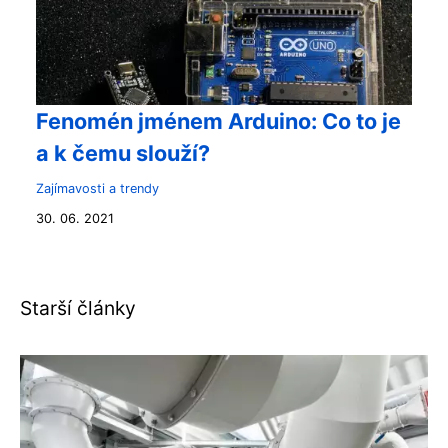
Fenomén jménem Arduino: Co to je
a k čemu slouží?
Zajímavosti a trendy
30. 06. 2021
Starší články