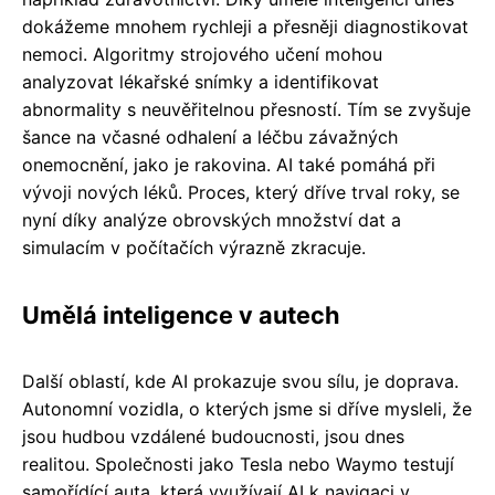
dokážeme mnohem rychleji a přesněji diagnostikovat
nemoci. Algoritmy strojového učení mohou
analyzovat lékařské snímky a identifikovat
abnormality s neuvěřitelnou přesností. Tím se zvyšuje
šance na včasné odhalení a léčbu závažných
onemocnění, jako je rakovina. AI také pomáhá při
vývoji nových léků. Proces, který dříve trval roky, se
nyní díky analýze obrovských množství dat a
simulacím v počítačích výrazně zkracuje.
Umělá inteligence v autech
Další oblastí, kde AI prokazuje svou sílu, je doprava.
Autonomní vozidla, o kterých jsme si dříve mysleli, že
jsou hudbou vzdálené budoucnosti, jsou dnes
realitou. Společnosti jako Tesla nebo Waymo testují
samořídící auta, která využívají AI k navigaci v