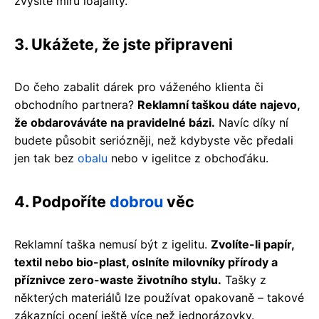
zvýšíte míru loajality.
3. Ukážete, že jste připraveni
Do čeho zabalit dárek pro váženého klienta či
obchodního partnera?
Reklamní taškou dáte najevo,
že obdarováváte na pravidelné bázi.
Navíc díky ní
budete působit seriózněji, než kdybyste věc předali
jen tak bez
obalu
nebo v igelitce z obchoďáku.
4. Podpoříte
dobrou
věc
Reklamní taška nemusí být z igelitu.
Zvolíte-li papír,
textil nebo bio-plast, oslníte milovníky přírody a
příznivce zero-waste životního stylu.
Tašky z
některých materiálů lze používat opakovaně – takové
zákazníci ocení ještě více než jednorázovky.