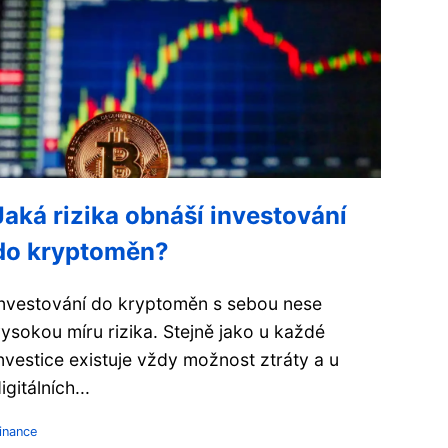
Jaká rizika obnáší investování
do kryptoměn?
nvestování do kryptoměn s sebou nese
ysokou míru rizika. Stejně jako u každé
nvestice existuje vždy možnost ztráty a u
igitálních...
inance