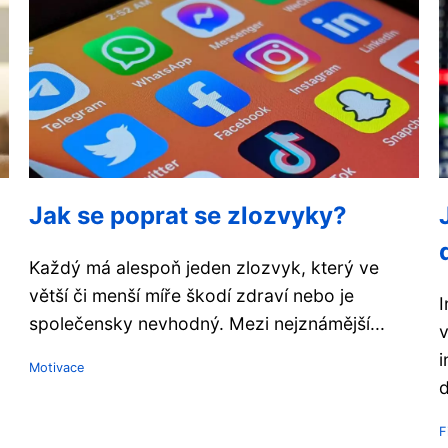
Jak se poprat se zlozvyky?
Každý má alespoň jeden zlozvyk, který ve
větší či menší míře škodí zdraví nebo je
I
společensky nevhodný. Mezi nejznámější...
v
i
Motivace
d
F