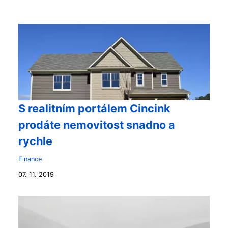
S realitním portálem Cincink
prodáte nemovitost snadno a
rychle
Finance
07. 11. 2019