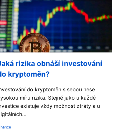
Jaká rizika obnáší investování
do kryptoměn?
nvestování do kryptoměn s sebou nese
ysokou míru rizika. Stejně jako u každé
nvestice existuje vždy možnost ztráty a u
igitálních...
inance