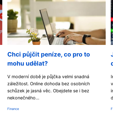
Chci půjčit peníze, co pro to
mohu udělat?
V moderní době je půjčka velmi snadná
I
záležitost. Online dohoda bez osobních
v
schůzek je jasná věc. Obejdete se i bez
i
nekonečného...
d
Finance
F