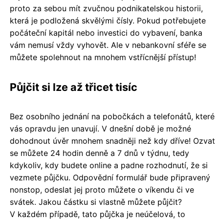
proto za sebou mít zvučnou podnikatelskou historii,
která je podložená skvělými čísly. Pokud potřebujete
počáteční kapitál nebo investici do vybavení, banka
vám nemusí vždy vyhovět. Ale v nebankovní sféře se
můžete spolehnout na mnohem vstřícnější přístup!
Půjčit si lze až třicet tisíc
Bez osobního jednání na pobočkách a telefonátů, které
vás opravdu jen unavují. V dnešní době je možné
dohodnout úvěr mnohem snadněji než kdy dříve! Ozvat
se můžete 24 hodin denně a 7 dnů v týdnu, tedy
kdykoliv, kdy budete online a padne rozhodnutí, že si
vezmete půjčku. Odpovědní formulář bude připravený
nonstop, odeslat jej proto můžete o víkendu či ve
svátek. Jakou částku si vlastně můžete půjčit?
V každém případě, tato půjčka je neúčelová, to