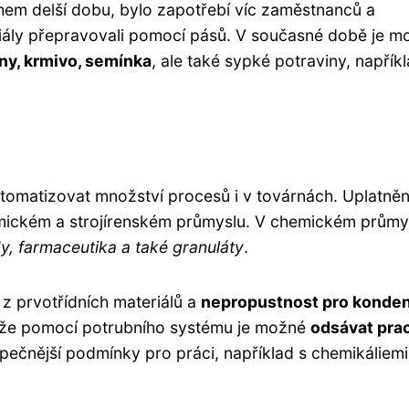
em delší dobu, bylo zapotřebí víc zaměstnanců a
iály přepravovali pomocí pásů. V současné době je m
iny, krmivo, semínka
, ale také sypké potraviny, napřík
utomatizovat množství procesů i v továrnách. Uplatněn
emickém a strojírenském průmyslu. V chemickém průmys
y, farmaceutika a také granuláty
.
 z prvotřídních materiálů a
nepropustnost pro konde
 že pomocí potrubního systému je možné
odsávat pra
zpečnější podmínky pro práci, například s chemikáliem