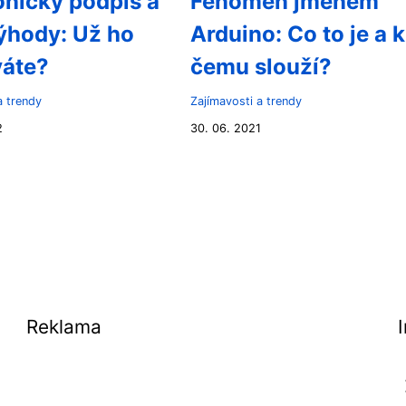
onický podpis a
Fenomén jménem
ýhody: Už ho
Arduino: Co to je a k
váte?
čemu slouží?
a trendy
Zajímavosti a trendy
2
30. 06. 2021
Reklama