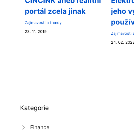
CINCINK aneb realitní
Elektr
portál zcela jinak
jeho v
použí
Zajímavosti a trendy
23. 11. 2019
Zajímavosti 
24. 02. 202
Kategorie
Finance