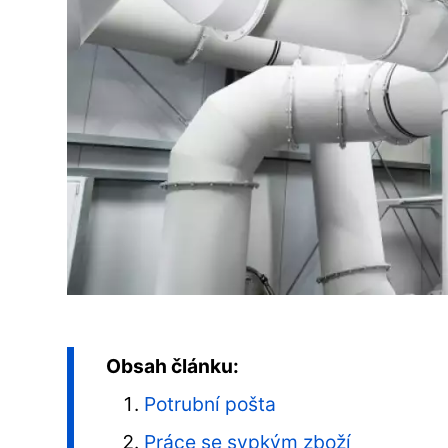
Obsah článku:
Potrubní pošta
Práce se sypkým zboží