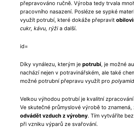
přepravováno ručně. Výroba tedy trvala mnoh
pracovního nasazení. Posléze se sypké mater
využít potrubí, které dokáže přepravit
obilov
cukr, kávu, rýži
a další.
id=
Díky vynálezu, kterým je
potrubí
, je možné a
nachází nejen v potravinářském, ale také ch
možné potrubní přepravu využít pro
polyamid
Velkou výhodou potrubí je kvalitní zpracování
Ve skutečné průmyslové výrobě to znamená,
odvádět vzduch z výrobny
. Tím vytváříte be
při vzniku výparů ze svařování.