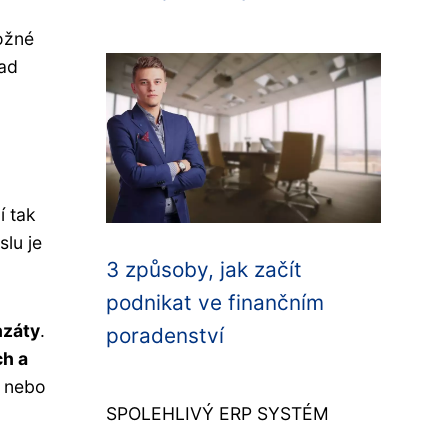
ožné
lad
í tak
lu je
3 způsoby, jak začít
podnikat ve finančním
nzáty
.
poradenství
ch a
i nebo
SPOLEHLIVÝ ERP SYSTÉM