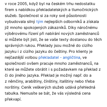
v roce 2005, když byl na českém trhu nedostatku
firem s nabídkou překladatelských a tlumočnických
služeb. Společnost si za roky své působnosti
vybudovala silný
tým
nejlepších odborníků a získala
již mnoho spokojených zákazníků. Díky náročnému
výběrovému řízení při nabírání nových zaměstnanců
si můžete být jisti, že se vaše texty dostanou do těch
správných rukou. Překlady jsou možné do cizího
jazyku i z cizího jazyku do češtiny. Pro klienty je
nejčastější volbou
překladatel - angličtina
, ve
společnosti ovšem pracuje mnoho zaměstnanců, na
které se můžete obrátit i s požadavkem na překlad z
či do jiného jazyka. Překlad je možný např. do a
z němčiny, arabštiny, čínštiny, italštiny nebo třeba
norštiny. Ceník veškerých služeb udává přehledná
tabulka. Nemusíte se bát, že vás výsledná cena
překvapí.