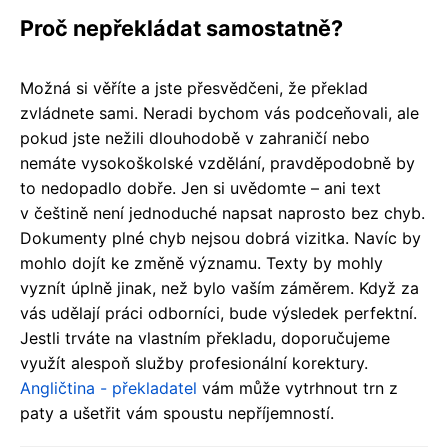
Proč nepřekládat samostatně?
Možná si věříte a jste přesvědčeni, že překlad
zvládnete sami. Neradi bychom vás podceňovali, ale
pokud jste nežili dlouhodobě v zahraničí nebo
nemáte vysokoškolské vzdělání, pravděpodobně by
to nedopadlo dobře. Jen si uvědomte – ani text
v češtině není jednoduché napsat naprosto bez chyb.
Dokumenty plné chyb nejsou dobrá vizitka. Navíc by
mohlo dojít ke změně významu. Texty by mohly
vyznít úplně jinak, než bylo vaším záměrem. Když za
vás udělají práci odborníci, bude výsledek perfektní.
Jestli trváte na vlastním překladu, doporučujeme
využít alespoň služby profesionální korektury.
Angličtina - překladatel
vám může vytrhnout trn z
paty a ušetřit vám spoustu nepříjemností.