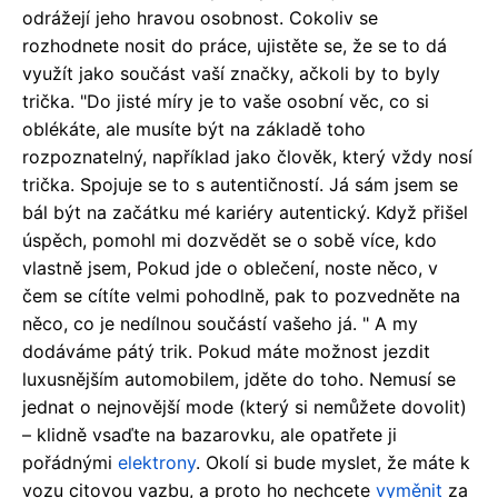
odrážejí jeho hravou osobnost. Cokoliv se
rozhodnete nosit do práce, ujistěte se, že se to dá
využít jako součást vaší značky, ačkoli by to byly
trička. "Do jisté míry je to vaše osobní věc, co si
oblékáte, ale musíte být na základě toho
rozpoznatelný, například jako člověk, který vždy nosí
trička. Spojuje se to s autentičností. Já sám jsem se
bál být na začátku mé kariéry autentický. Když přišel
úspěch, pomohl mi dozvědět se o sobě více, kdo
vlastně jsem, Pokud jde o oblečení, noste něco, v
čem se cítíte velmi pohodlně, pak to pozvedněte na
něco, co je nedílnou součástí vašeho já. " A my
dodáváme pátý trik. Pokud máte možnost jezdit
luxusnějším automobilem, jděte do toho. Nemusí se
jednat o nejnovější mode (který si nemůžete dovolit)
– klidně vsaďte na bazarovku, ale opatřete ji
pořádnými
elektrony
. Okolí si bude myslet, že máte k
vozu citovou vazbu, a proto ho nechcete
vyměnit
za