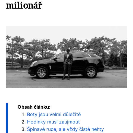
milionář
Obsah článku:
Boty jsou velmi důležité
Hodinky musí zaujmout
Špinavé ruce, ale vždy čisté nehty