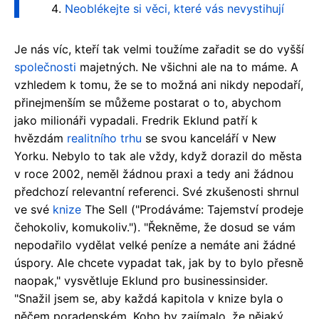
Neoblékejte si věci, které vás nevystihují
Je nás víc, kteří tak velmi toužíme zařadit se do vyšší
společnosti
majetných. Ne všichni ale na to máme. A
vzhledem k tomu, že se to možná ani nikdy nepodaří,
přinejmenším se můžeme postarat o to, abychom
jako milionáři vypadali. Fredrik Eklund patří k
hvězdám
realitního trhu
se svou kanceláří v New
Yorku. Nebylo to tak ale vždy, když dorazil do města
v roce 2002, neměl žádnou praxi a tedy ani žádnou
předchozí relevantní referenci. Své zkušenosti shrnul
ve své
knize
The Sell ("Prodáváme: Tajemství prodeje
čehokoliv, komukoliv."). "Řekněme, že dosud se vám
nepodařilo vydělat velké peníze a nemáte ani žádné
úspory. Ale chcete vypadat tak, jak by to bylo přesně
naopak," vysvětluje Eklund pro businessinsider.
"Snažil jsem se, aby každá kapitola v knize byla o
něčem poradenském. Koho by zajímalo, že nějaký