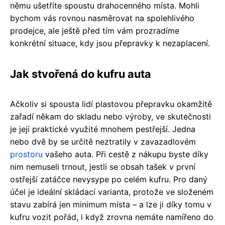
němu ušetříte spoustu drahocenného místa. Mohli
bychom vás rovnou nasměrovat na spolehlivého
prodejce, ale ještě před tím vám prozradíme
konkrétní situace, kdy jsou přepravky k nezaplacení.
Jak stvořená do kufru auta
Ačkoliv si spousta lidí plastovou přepravku okamžitě
zařadí někam do skladu nebo výroby, ve skutečnosti
je její praktické využité mnohem pestřejší. Jedna
nebo dvě by se určitě neztratily v zavazadlovém
prostoru
vašeho auta. Při cestě z nákupu byste díky
nim nemuseli trnout, jestli se obsah tašek v první
ostřejší zatáčce nevysype po celém kufru. Pro daný
účel je ideální skládací varianta, protože ve složeném
stavu zabírá jen minimum místa – a lze ji díky tomu v
kufru vozit pořád, i když zrovna nemáte namířeno do