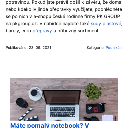
potravinou. Pokud jste právě došli k závěru, že doma
nebo kdekoliv jinde přepravky využijete, poohlédněte
se po nich v e-shopu české rodinné firmy PK GROUP
na pkgroup.cz. V nabídce najdete také
sudy plastové
,
barely, euro
přepravy
a příbuzný sortiment.
Publikováno: 23. 09. 2021
Kategorie:
Podnikání
Máte pomalý notebook? V