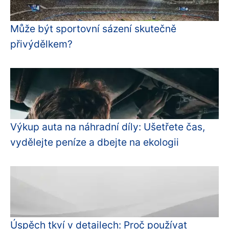
Může být sportovní sázení skutečně
přivýdělkem?
Výkup auta na náhradní díly: Ušetřete čas,
vydělejte peníze a dbejte na ekologii
Úspěch tkví v detailech: Proč používat