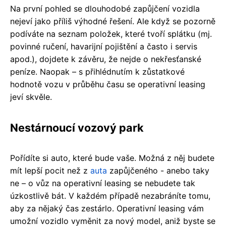
Na první pohled se dlouhodobé zapůjčení vozidla
nejeví jako příliš výhodné řešení. Ale když se pozorně
podíváte na seznam položek, které tvoří splátku (mj.
povinné ručení, havarijní pojištění a často i servis
apod.), dojdete k závěru, že nejde o nekřesťanské
peníze. Naopak – s přihlédnutím k zůstatkové
hodnotě vozu v průběhu času se operativní leasing
jeví skvěle.
Nestárnoucí vozový park
Pořídíte si auto, které bude vaše. Možná z něj budete
mít lepší pocit než z
auta
zapůjčeného - anebo taky
ne – o vůz na operativní leasing se nebudete tak
úzkostlivě bát. V každém případě nezabráníte tomu,
aby za nějaký čas zestárlo. Operativní leasing vám
umožní vozidlo vyměnit za nový model, aniž byste se