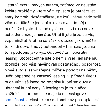
Ostatní jezdí v nových autech, zatímco vy neustále
žehlíte problémy, které vám způsobuje patnáct let
starý kombík. Nesčetněkrát jste kvůli němu nedorazili
včas na důležité jednání a investovali do něj tolik
peněz, že byste si za ně nyní koupili zbrusu nové
auto. Jenomže je nemáte. Utratili jste je za servis,
vzpomínáte? Vraťme se však k otázce, jak si může
tolik lidí dovolit nový automobil – finančně jsou na
tom podobně jako vy... Odpověď zní: operativní
leasing. Stoprocentně jste o něm slyšeli, jen jste mu
(bohužel pro vás) nevěnovali dostatečnou pozornost.
Nové auto si samozřejmě můžete pořídit i na běžný
úvěr, případně na klasický leasing. V případě úvěru
bude vůz váš ihned po podpisu kupní smlouvy a
uhrazení kupní ceny. S leasingem je to o něco
složitější – automobil je majetkem leasingové
společnosti
a vlastníkem se stanete až po doplacení.
A jak je to u „operáku“? Automobil patří leasingové