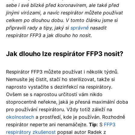
sebe i své blízké před koronavirem, ale také před
jinými virózami, a navíc respirátor můžete používat
celkem po dlouhou dobu. V tomto článku jsme si
připravili rady a tipy, jaký si
správně
nasadit
respirátor FFP3 a jak dlouho ho nosit.
Jak dlouho lze respirátor FFP3 nosit?
Respirátor FFP3 můžete používat i několik týdnů.
Nemusíte jej čistit, stačí ho sterilizovat, takže si
naprosto vystačíte s dezinfekcí na respirátory.
Ovšem se s naprostou určitostí vám nikdo
stoprocentně neřekne, jaká je přesná maximální doba
pro používání respirátoru. Vždy totiž záleží na
okolnostech
a prostředí, kde je používán. Rozhodně
respirátor neperte ani nenamáčejte.
Tip:
S
FFP3
respirátory zkušenost
popsal autor Radek z