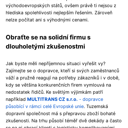
východoevropských států, ovšem právě ti nejsou z
hlediska spolehlivosti nejlepším řešením. Zároveň
nelze počítat ani s výhodnými cenami.
Obraťte se na solidní firmu s
dlouholetými zkušenostmi
Jak byste měli nepříjemnou situaci vyřešit vy?
Zajímejte se o dopravce, kteří si svých zaměstnanců
váží a pružně reagují na potřeby zákazníků i v době,
kdy se většina konkurenčních firem vymlouvá na
nedostatek řidičů. Ke světlým výjimkám patří
například
MULTITRANS CZ s.r.o.
- dopravce
působící v rámci celé Evropské unie
. Tuzemská
dopravní společnost má s přepravou zboží bohaté
zkušenosti. Na trhu působí téměř dvě dekády a často
se na ni obrací klienti s logisticky komplikovanými