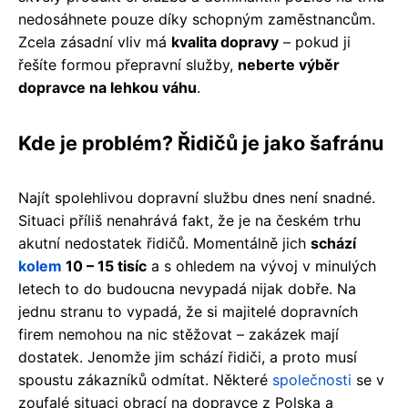
nedosáhnete pouze díky schopným zaměstnancům.
Zcela zásadní vliv má
kvalita dopravy
– pokud ji
řešíte formou přepravní služby,
neberte výběr
dopravce na lehkou váhu
.
Kde je problém? Řidičů je jako šafránu
Najít spolehlivou dopravní službu dnes není snadné.
Situaci příliš nenahrává fakt, že je na českém trhu
akutní nedostatek řidičů. Momentálně jich
schází
kolem
10 – 15 tisíc
a s ohledem na vývoj v minulých
letech to do budoucna nevypadá nijak dobře. Na
jednu stranu to vypadá, že si majitelé dopravních
firem nemohou na nic stěžovat – zakázek mají
dostatek. Jenomže jim schází řidiči, a proto musí
spoustu zákazníků odmítat. Některé
společnosti
se v
zoufalé situaci obrací na dopravce z Polska a