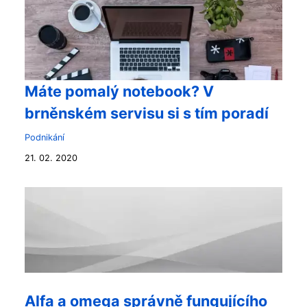
Máte pomalý notebook? V
brněnském servisu si s tím poradí
Podnikání
21. 02. 2020
Alfa a omega správně fungujícího