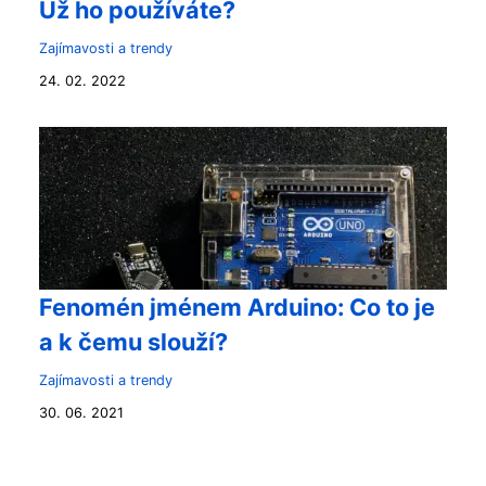
Už ho používáte?
Zajímavosti a trendy
24. 02. 2022
Fenomén jménem Arduino: Co to je
a k čemu slouží?
Zajímavosti a trendy
30. 06. 2021