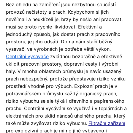
Bez ohledu na zaměření jsou nezbytnou součástí
provozů nečistoty a prach. Kdybychom si jich
nevšímali a neuklízeli je, brzy by nešlo ani pracovat,
musí se proto rychle likvidovat. Efektivní a
jednoduchý způsob, jak dostat prach z pracovního
prostoru, je jeho odsátí. Doma nám stačí běžný
vysavač, ve výrobnách je potřeba větší výkon.
Centrální vysavače
zvládnou bezprašně a efektivně
uklidit pracovní prostory, dopravní cesty i výrobní
haly. V mnoha oblastech průmyslu je navíc usazený
prach nebezpečný, protože představuje riziko vzniku
prostředí vhodné pro výbuch. Explozní prach je v
potravinářském průmyslu každý organický prach,
riziko výbuchu se ale týká i dřevního a papírenského
prachu. Centrální vysávání se využívá i v teplárnách a
elektrárnách pro úklid nánosů uhelného prachu, který
také může zvyšovat riziko výbuchu.
Filtrační zařízení
pro explozivní prach je mimo jiné vybaveno i