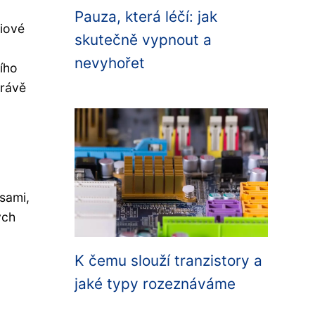
Pauza, která léčí: jak
ciové
skutečně vypnout a
nevyhořet
ního
právě
 sami,
ých
K čemu slouží tranzistory a
jaké typy rozeznáváme