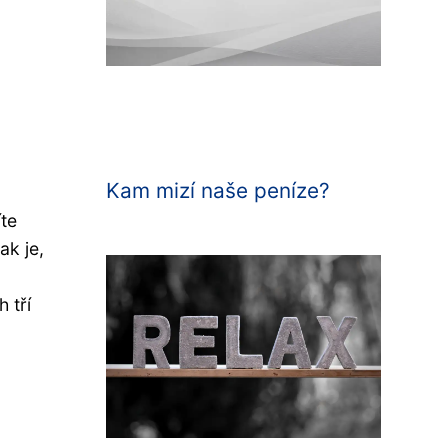
Kam mizí naše peníze?
íte
ak je,
 tří