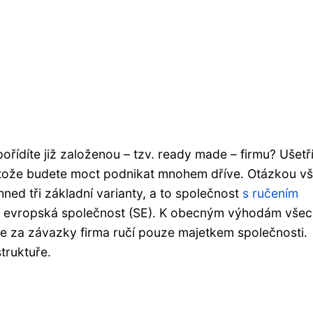
pořídíte již založenou – tzv. ready made – firmu? Ušetř
otože budete moct podnikat mnohem dříve. Otázkou vš
hned tři základní varianty, a to společnost
s ručením
 a evropská společnost (SE). K obecným výhodám všech
e za závazky firma ručí pouze majetkem společnosti.
struktuře.