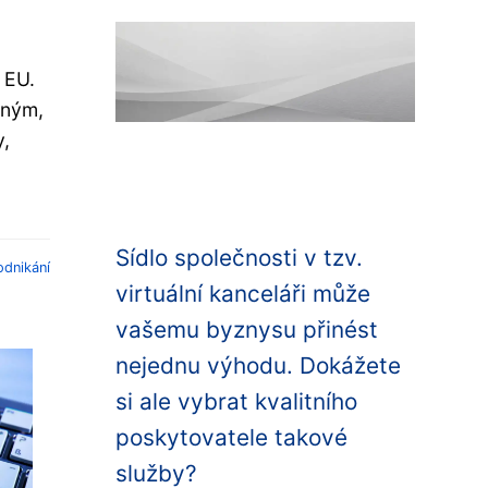
 EU.
eným,
y,
Sídlo společnosti v tzv.
odnikání
virtuální kanceláři může
vašemu byznysu přinést
nejednu výhodu. Dokážete
si ale vybrat kvalitního
poskytovatele takové
služby?