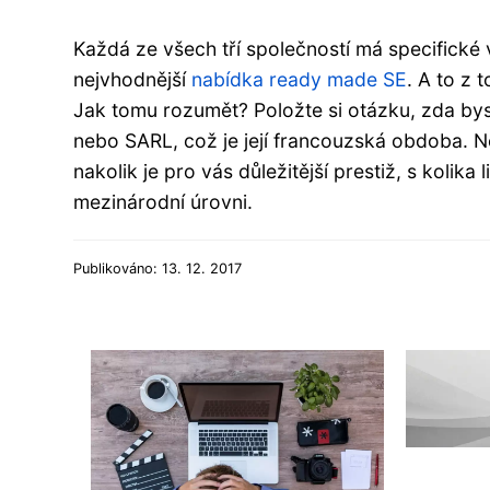
Každá ze všech tří společností má specifick
nejvhodnější
nabídka ready made SE
. A to z 
Jak tomu rozumět? Položte si otázku, zda by
nebo SARL, což je její francouzská obdoba. N
nakolik je pro vás důležitější prestiž, s koli
mezinárodní úrovni.
Publikováno: 13. 12. 2017