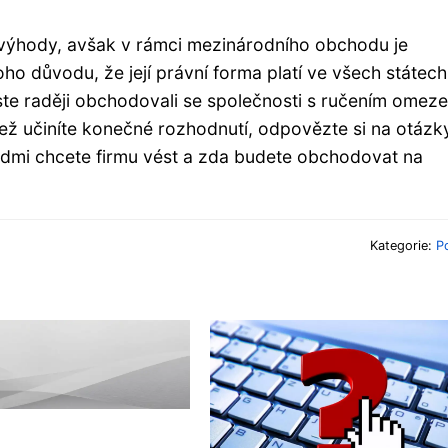
é výhody, avšak v rámci mezinárodního obchodu je
toho důvodu, že její právní forma platí ve všech státech
ste raději obchodovali se společnosti s ručením omez
ež učiníte konečné rozhodnutí, odpovězte si na otázk
ka lidmi chcete firmu vést a zda budete obchodovat na
Kategorie:
P