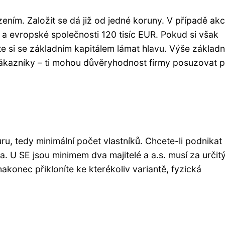
ením. Založit se dá již od jedné koruny. V případě ak
n a evropské společnosti 120 tisíc EUR. Pokud si však
síte si se základním kapitálem lámat hlavu. Výše základ
 zákazníky – ti mohou důvěryhodnost firmy posuzovat 
u, tedy minimální počet vlastníků. Chcete-li podnikat
ba. U SE jsou minimem dva majitelé a a.s. musí za určit
nakonec přikloníte ke kterékoliv variantě, fyzická