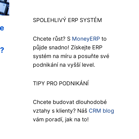
SPOLEHLIVÝ ERP SYSTÉM
ce
Chcete růst? S
MoneyERP
to
půjde snadno! Získejte ERP
u?
systém na míru a posuňte své
podnikání na vyšší level.
TIPY PRO PODNIKÁNÍ
Chcete budovat dlouhodobé
vztahy s klienty? Náš
CRM blog
vám poradí, jak na to!