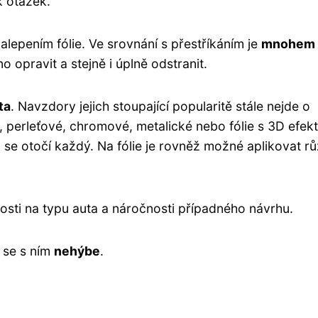
k otázek.
epením fólie. Ve srovnání s přestříkáním je
mnohem
o opravit a stejně i úplně odstranit.
ta
. Navzdory jejich stoupající popularitě stále nejde o
, perleťové, chromové, metalické nebo fólie s 3D efek
m se otočí každý. Na fólie je rovněž možné aplikovat r
losti na typu auta a náročnosti případného návrhu.
 se s ním
nehýbe
.