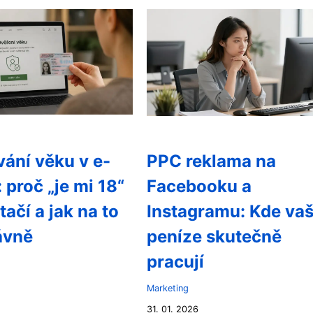
ání věku v e-
PPC reklama na
 proč „je mi 18“
Facebooku a
tačí a jak na to
Instagramu: Kde va
rávně
peníze skutečně
pracují
Marketing
31. 01. 2026