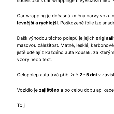
souvislosti s car wrappingem vyvstává několi
Car wrapping je dočasná změna barvy vozu nal
levnější a rychlejší
. Poškozené fólie lze snadn
Další výhodou těchto polepů je jejich
originali
masovou záležitost. Matné, lesklé, karbonové
jistě udělají z každého auta kousek, za který
vzory nebo text.
Celopolep auta trvá přibližně
2 - 5 dní
v závis
Vozidlo je
zajištěno
a po celou dobu aplikace
To j