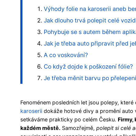
Výhody folie na karoserii aneb b
Jak dlouho trvá polepit celé vozid
Pohybuje se s autem během apli
Jak je třeba auto připravit před j
A co voskování?
Co když dojde k poškození fólie?
Je třeba měnit barvu po přelepení
Fenoménem posledních let jsou polepy, které
karoserii
dokáže hotové divy a promění auto v
setkáváme prakticky po celém Česku.
Firmy, 
každém městě.
Samozřejmě,
polepit si celé 