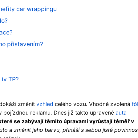
enefity car wrappingu
lo?
kace?
eho přistavením?
 iv TP?
 dokáží změnit
vzhled
celého vozu. Vhodně zvolená
f
ó
 pojízdnou reklamu. Dnes již takto upravené
auta
které se zabývají těmito úpravami vyrůstají téměř v
auto a změnit jeho barvu, přináší s sebou jisté povinnost