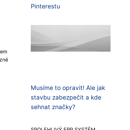
Pinterestu
tem
ůzné
Musíme to opravit! Ale jak
stavbu zabezpečit a kde
sehnat značky?
SPOLEHLIVÝ ERP SYSTÉM