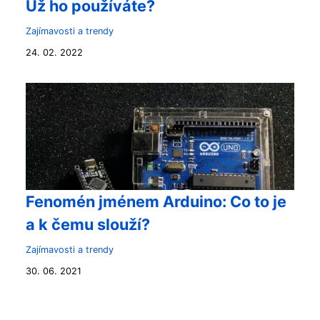
Už ho používáte?
Zajímavosti a trendy
24. 02. 2022
Fenomén jménem Arduino: Co to je
a k čemu slouží?
Zajímavosti a trendy
30. 06. 2021