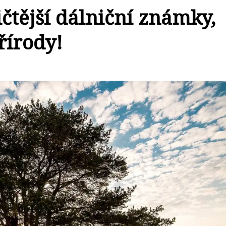
ičtější dálniční známky,
řírody!