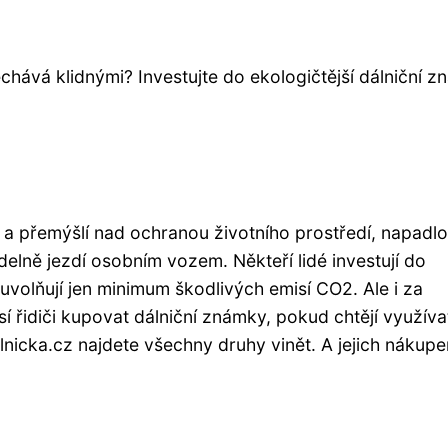
chává klidnými? Investujte do ekologičtější dálniční 
 a přemýšlí nad ochranou životního prostředí, napadlo
idelně jezdí osobním vozem. Někteří lidé investují do
volňují jen minimum škodlivých emisí CO2. Ale i za
í řidiči kupovat dálniční známky, pokud chtějí využíva
lnicka.cz najdete všechny druhy vinět. A jejich nákup