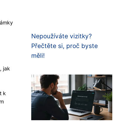
známky
Nepoužíváte vizitky?
Přečtěte si, proč byste
měli!
, jak
t k
em