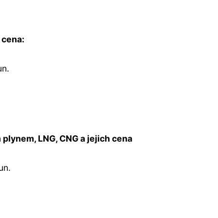
 cena:
un.
plynem, LNG, CNG a jejich cena
un.