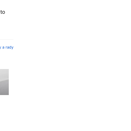
 to
y a rady